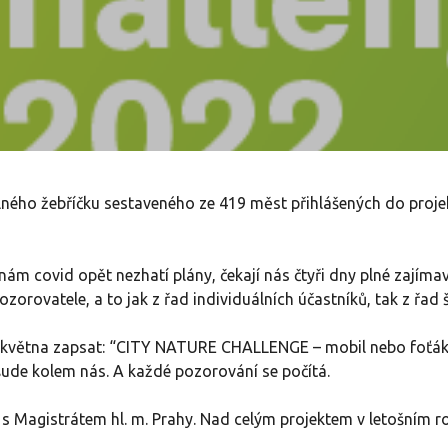
slného žebříčku sestaveného ze 419 měst přihlášených do proje
 nám covid opět nezhatí plány, čekají nás čtyři dny plné zajím
ozorovatele, a to jak z řad individuálních účastníků, tak z řad 
 května zapsat: “CITY NATURE CHALLENGE – mobil nebo foťák s
všude kolem nás. A každé pozorování se počítá.
i s Magistrátem hl. m. Prahy. Nad celým projektem v letošním r