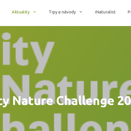
Aktuality
Tipy a návody
iNaturalist
P
ty Nature Challenge 2