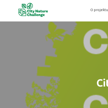
Přeskočit
na
O projektu
obsah
Ci