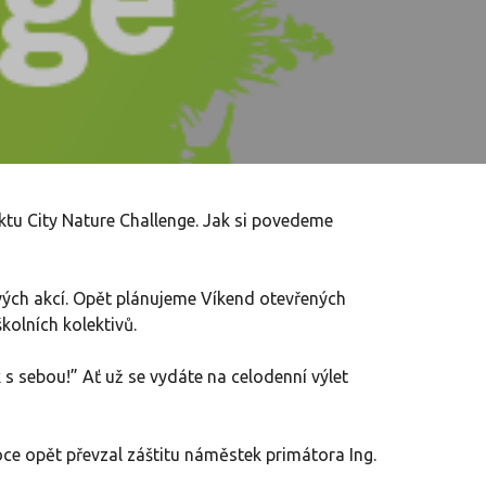
ktu City Nature Challenge. Jak si povedeme
avých akcí. Opět plánujeme Víkend otevřených
školních kolektivů.
 sebou!” Ať už se vydáte na celodenní výlet
oce opět převzal záštitu náměstek primátora Ing.