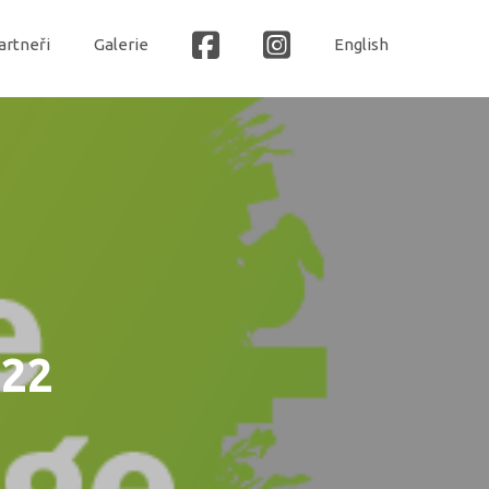
artneři
Galerie
English
022