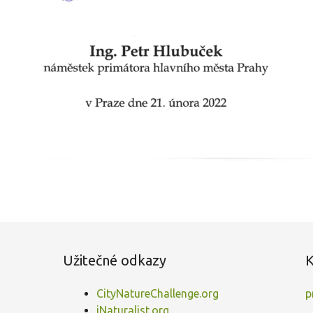
Užitečné odkazy
K
CityNatureChallenge.org
p
iNaturalist.org