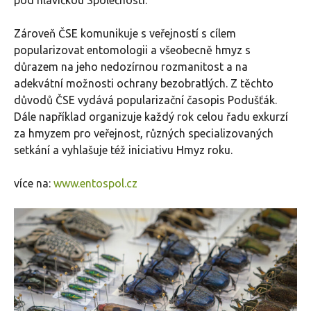
Zároveň ČSE komunikuje s veřejností s cílem
popularizovat entomologii a všeobecně hmyz s
důrazem na jeho nedozírnou rozmanitost a na
adekvátní možnosti ochrany bezobratlých. Z těchto
důvodů ČSE vydává popularizační časopis Podušťák.
Dále například organizuje každý rok celou řadu exkurzí
za hmyzem pro veřejnost, různých specializovaných
setkání a vyhlašuje též iniciativu Hmyz roku.
více na:
www.entospol.cz