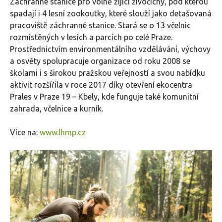
Záchranné stanice pro volně žijící živočichy, pod kterou
spadají i 4 lesní zookoutky, které slouží jako detašovaná
pracoviště záchranné stanice. Stará se o 13 včelnic
rozmístěných v lesích a parcích po celé Praze.
Prostřednictvím environmentálního vzdělávání, výchovy
a osvěty spolupracuje organizace od roku 2008 se
školami i s širokou pražskou veřejností a svou nabídku
aktivit rozšířila v roce 2017 díky otevření ekocentra
Prales v Praze 19 – Kbely, kde funguje také komunitní
zahrada, včelnice a kurník.
Více na:
www.lhmp.cz