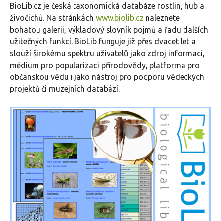
BioLib.cz je česká taxonomická databáze rostlin, hub a
živočichů. Na stránkách
www.biolib.cz
naleznete
bohatou galerii, výkladový slovník pojmů a řadu dalších
užitečných funkcí. BioLib funguje již přes dvacet let a
slouží širokému spektru uživatelů jako zdroj informací,
médium pro popularizaci přírodovědy, platforma pro
občanskou vědu i jako nástroj pro podporu vědeckých
projektů či muzejních databází.