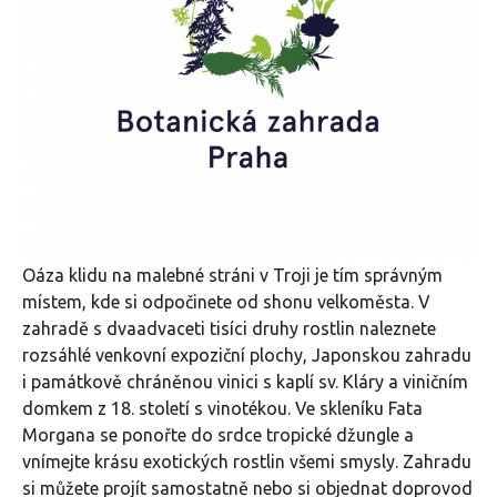
Oáza klidu na malebné stráni v Troji je tím správným
místem, kde si odpočinete od shonu velkoměsta. V
zahradě s dvaadvaceti tisíci druhy rostlin naleznete
rozsáhlé venkovní expoziční plochy, Japonskou zahradu
i památkově chráněnou vinici s kaplí sv. Kláry a viničním
domkem z 18. století s vinotékou. Ve skleníku Fata
Morgana se ponořte do srdce tropické džungle a
vnímejte krásu exotických rostlin všemi smysly. Zahradu
si můžete projít samostatně nebo si objednat doprovod