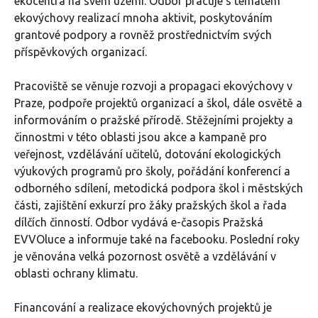
ekocentra na svém území. Odbor pracuje s tématem
ekovýchovy realizací mnoha aktivit, poskytováním
grantové podpory a rovněž prostřednictvím svých
příspěvkových organizací.
Pracoviště se věnuje rozvoji a propagaci ekovýchovy v
Praze, podpoře projektů organizací a škol, dále osvětě a
informováním o pražské přírodě. Stěžejními projekty a
činnostmi v této oblasti jsou akce a kampaně pro
veřejnost, vzdělávání učitelů, dotování ekologických
výukových programů pro školy, pořádání konferencí a
odborného sdílení, metodická podpora škol i městských
části, zajištění exkurzí pro žáky pražských škol a řada
dílčích činností. Odbor vydává e-časopis Pražská
EVVOluce a informuje také na facebooku. Poslední roky
je věnována velká pozornost osvětě a vzdělávání v
oblasti ochrany klimatu.
Financování a realizace ekovýchovných projektů je