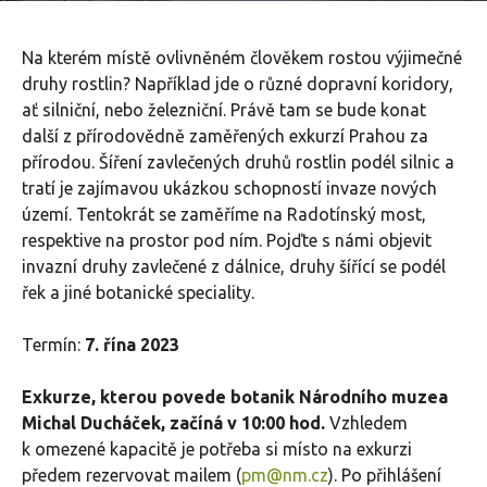
Na kterém místě ovlivněném člověkem rostou výjimečné
druhy rostlin? Například jde o různé dopravní koridory,
ať silniční, nebo železniční. Právě tam se bude konat
další z přírodovědně zaměřených exkurzí Prahou za
přírodou. Šíření zavlečených druhů rostlin podél silnic a
tratí je zajímavou ukázkou schopností invaze nových
území. Tentokrát se zaměříme na Radotínský most,
respektive na prostor pod ním. Pojďte s námi objevit
invazní druhy zavlečené z dálnice, druhy šířící se podél
řek a jiné botanické speciality.
Termín:
7. řína 2023
Exkurze, kterou povede botanik Národního muzea
Michal Ducháček, začíná v 10:00 hod.
Vzhledem
k omezené kapacitě je potřeba si místo na exkurzi
předem rezervovat mailem (
pm@nm.cz
). Po přihlášení