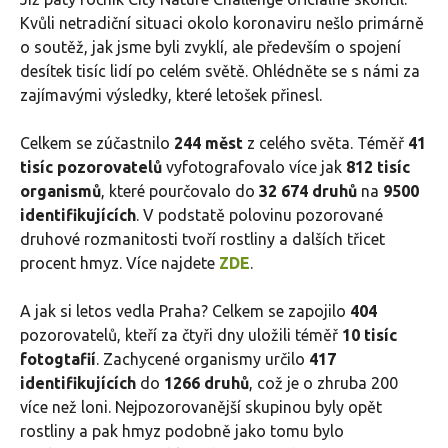
Kvůli netradiční situaci okolo koronaviru nešlo primárně
o soutěž, jak jsme byli zvyklí, ale především o spojení
desítek tisíc lidí po celém světě. Ohlédněte se s námi za
zajímavými výsledky, které letošek přinesl.
Celkem se zúčastnilo
244 měst
z celého světa. Téměř
41
tisíc pozorovatelů
vyfotografovalo více jak
812 tisíc
organismů
, které pourčovalo do
32 674 druhů
na
9500
identifikujících
. V podstatě polovinu pozorované
druhové rozmanitosti tvoří rostliny a dalších třicet
procent hmyz. Více najdete
ZDE
.
A jak si letos vedla Praha? Celkem se zapojilo
404
pozorovatelů, kteří za čtyři dny uložili téměř
10 tisíc
fotogtafií
. Zachycené organismy určilo
417
identifikujících
do
1266 druhů
, což je o zhruba 200
více než loni. Nejpozorovanější skupinou byly opět
rostliny a pak hmyz podobně jako tomu bylo