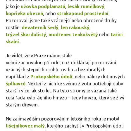
jako je
užovka podplamatá
,
lesák rumělkový
,
kopřivka obecná
, nebo
strakapoud prostřední
.
Pozorovali jsme také vzácnější nebo ohrožené druhy
rostlin:
devaterník šedý
,
len rakouský
,
trýzel škardolistý
,
modřenec tenkokvětý
nebo
tařici
skalní
.
Je vidět, že v Praze máme stále
velmi zachovalou přírodu, což dokládají pozorování
vzácných stepních druhů rostlin a bezobratlých
například z
Prokopského údolí
, nebo nálezy dutinových
šplhavců
. Někteří z nich ke svému životu potřebují duby
starší i více jak sto let. Na tyto stromy je vázaná také
celá řada xylofágního hmyzu – tedy hmyzu, který se živý
starým dřevem.
Nejzajímavějším pozorováním letošního roku je motýl
lišejníkovec malý
, kterého zachytil v Prokopském údolí