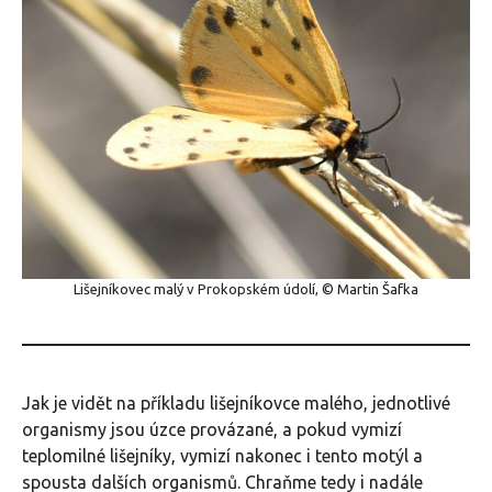
Lišejníkovec malý v Prokopském údolí, © Martin Šafka
Jak je vidět na příkladu lišejníkovce malého, jednotlivé
organismy jsou úzce provázané, a pokud vymizí
teplomilné lišejníky, vymizí nakonec i tento motýl a
spousta dalších organismů. Chraňme tedy i nadále