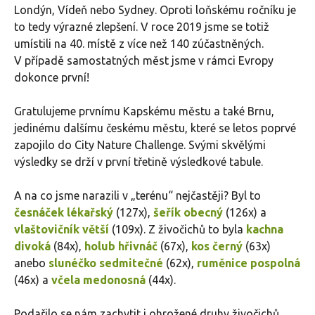
Londýn, Vídeň nebo Sydney. Oproti loňskému ročníku je
to tedy výrazné zlepšení. V roce 2019 jsme se totiž
umístili na 40. místě z více než 140 zúčastněných.
V případě samostatných měst jsme v rámci Evropy
dokonce první!
Gratulujeme prvnímu Kapskému městu a také Brnu,
jedinému dalšímu českému městu, které se letos poprvé
zapojilo do City Nature Challenge. Svými skvělými
výsledky se drží v první třetině výsledkové tabule.
A na co jsme narazili v „terénu“ nejčastěji? Byl to
česnáček lékařský
(127x),
šeřík obecný
(126x) a
vlaštovičník větší
(109x). Z živočichů to byla
kachna
divoká
(84x),
holub hřivnáč
(67x),
kos černý
(63x)
anebo
slunéčko sedmitečné
(62x),
ruměnice pospolná
(46x) a
včela medonosná
(44x).
Podařilo se nám zachytit i ohrožené druhy živočichů,