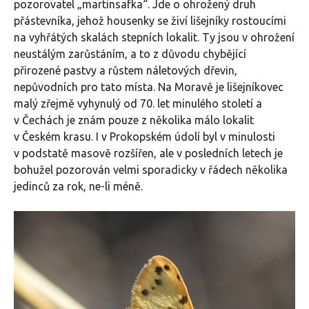
pozorovatel „martinsafka“. Jde o ohrožený druh
přástevníka, jehož housenky se živí lišejníky rostoucími
na vyhřátých skalách stepních lokalit. Ty jsou v ohrožení
neustálým zarůstáním, a to z důvodu chybějící
přirozené pastvy a růstem náletových dřevin,
nepůvodních pro tato místa. Na Moravě je lišejníkovec
malý zřejmě vyhynulý od 70. let minulého století a
v Čechách je znám pouze z několika málo lokalit
v Českém krasu. I v Prokopském údolí byl v minulosti
v podstatě masově rozšířen, ale v posledních letech je
bohužel pozorován velmi sporadicky v řádech několika
jedinců za rok, ne-li méně.