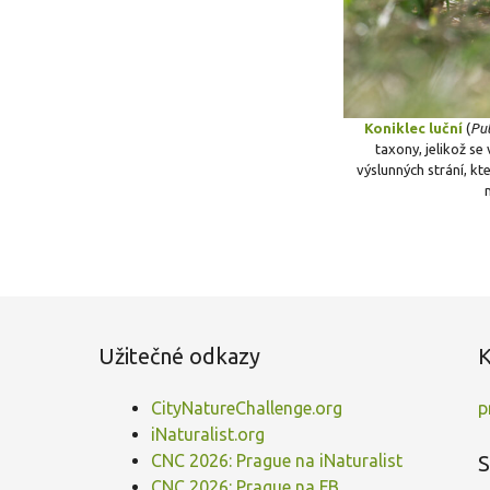
Koniklec luční
(
Pul
taxony, jelikož se
výslunných strání, kt
Užitečné odkazy
K
CityNatureChallenge.org
p
iNaturalist.org
CNC 2026: Prague na iNaturalist
S
CNC 2026: Prague na FB