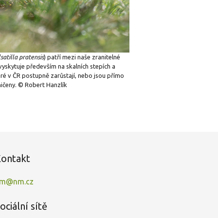
satilla pratensis
) patří mezi naše zranitelné
 vyskytuje především na skalních stepích a
eré v ČR postupně zarůstají, nebo jsou přímo
ničeny. © Robert Hanzlík
ontakt
m@nm.cz
ociální sítě