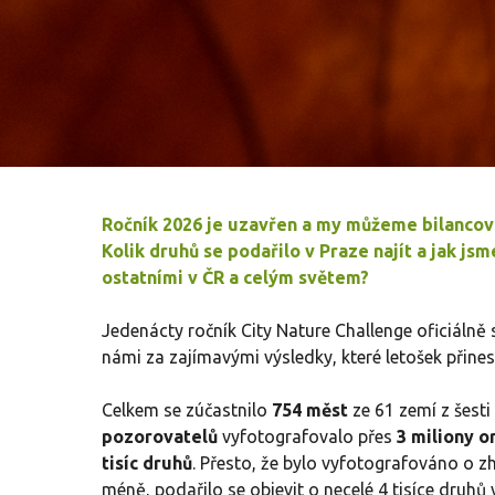
Ročník 2026 je uzavřen a my můžeme bilancova
Kolik druhů se podařilo v Praze najít a jak jsm
ostatními v ČR a celým světem?
Jedenácty ročník City Nature Challenge oficiálně s
námi za zajímavými výsledky, které letošek přines
Celkem se zúčastnilo
754 měst
ze 61 zemí z šesti
pozorovatelů
vyfotografovalo přes
3 miliony 
tisíc druhů
. Přesto, že bylo vyfotografováno o z
méně, podařilo se objevit o necelé 4 tisíce druhů v