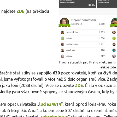
a najdete
ZDE
(na překladu
Trocha statistik pro Prahu v letošním ro
jelikož zde
ěrečné statistiky se zapojilo
630
pozorovatelů, kteří za čtyři dn
i, jsme vyfotografovali o více než 5 tisíc organismů více. Za
lo jako loni (2088 druhů). Více se dozvíte
ZDE
. Čísla v odkazu a
výsledky jsou však pevně spojeny se stanoveným časem, kdy byl
lem opět uživatelka „
lucie24614
“, která oproti loňskému roku
hub či lišejníků. A našla kolem sebe 507 druhů na území hl. měs
614“, nýbrž uživatel „
rubroboletus
“ stejně jako vloni. Celk