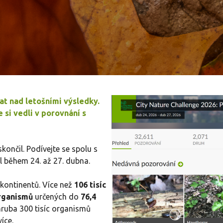
t nad letošními výsledky.
e si vedli v porovnání s
končil. Podívejte se spolu s
l během 24. až 27. dubna.
 kontinentů. Více než
106 tisíc
organismů
určených do
76,4
hruba 300 tisíc organismů
íce.