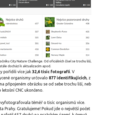
čníku City Nature Challenge. Od oficiálních čísel se trochu liší,
 stále dochází k aktualizacím apod.
y pořídili více jak
32,6 tisíc fotografií
. V
chycené organismy určovalo
877 identifikujících
, z
 na připojeném obrázku se od sebe trochu liší, neb
o letošní CNC ukončeno.
 vyfotografovala téměř o tisíc organismů více.
ta Prahy. Gratulujeme! Pokud jde o největší počet
em nafotil 657 druhů na pražském území, k čemuž