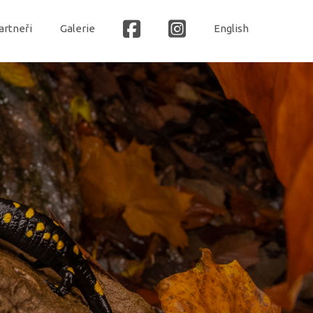
artneři
Galerie
English