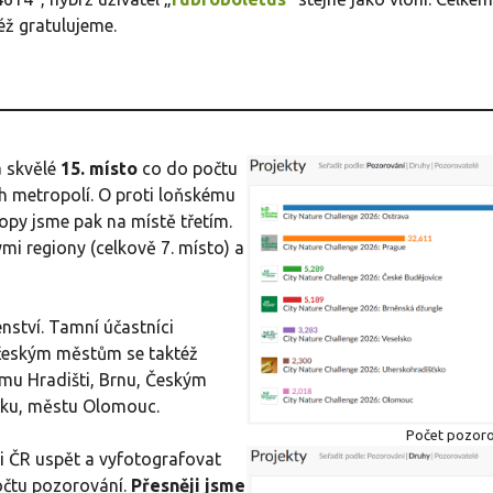
éž gratulujeme.
a skvělé
15. místo
co do počtu
h metropolí. O proti loňskému
ropy jsme pak na místě třetím.
mi regiony (celkově 7. místo) a
ství. Tamní účastníci
m českým městům se taktéž
mu Hradišti, Brnu, Českým
čku, městu Olomouc.
Počet pozorov
i ČR uspět a vyfotografovat
počtu pozorování.
Přesněji jsme