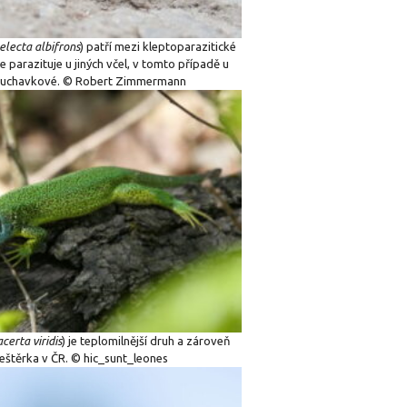
lecta albifrons
) patří mezi kleptoparazitické
e parazituje u jiných včel, v tomto případě u
luchavkové. © Robert Zimmermann
acerta viridis
) je teplomilnější druh a zároveň
ještěrka v ČR. © hic_sunt_leones