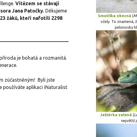
llenge.
Vítězem se stávají
esora Jana Patočky.
Děkujeme
Smutilka obecná
(
Me
3 žáků, kteří nafotili 2298
včely. To znamená, ž
pelonosky h
 příroda je bohatá a rozmanitá.
enerace.
m zúčastněným! Byli jste
že používáte aplikaci iNaturalist
Ještěrka zelená
(
L
největší 