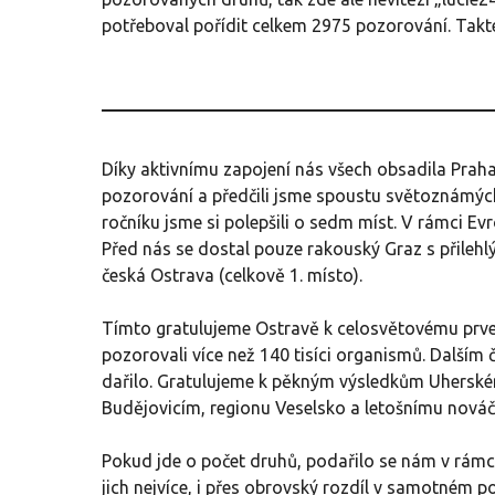
potřeboval pořídit celkem 2975 pozorování. Takt
Díky aktivnímu zapojení nás všech obsadila Prah
pozorování a předčili jsme spoustu světoznámýc
ročníku jsme si polepšili o sedm míst. V rámci Ev
Před nás se dostal pouze rakouský Graz s přilehlý
česká Ostrava (celkově 1. místo).
Tímto gratulujeme Ostravě k celosvětovému prven
pozorovali více než 140 tisíci organismů. Další
dařilo. Gratulujeme k pěkným výsledkům Uherské
Budějovicím, regionu Veselsko a letošnímu nová
Pokud jde o počet druhů, podařilo se nám v rámc
jich nejvíce, i přes obrovský rozdíl v samotném 