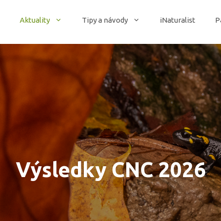
Aktuality
Tipy a návody
iNaturalist
P
Výsledky CNC 2026