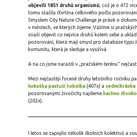
objevili 1851 druhů organismů
, což je o 472 ví
tomu stačila čtvrtina celkového počtu pozorování
Smyslem City Nature Challenge je právě o doku
v městech, ve kterých žijeme. Vážíme si pražských
snaží objevit co nejvíce druhů kolem sebe a uklád
pozorování, která mají smysl pro databáze typu 
komunitu, která je sleduje a využívá.
A na co jsme narazili v „pražském terénu“ nejčast
Mezi nejčastěji focené druhy letošního ročníku pa
kokoška pastuší tobolka
(407x) a
sedmikráska
pozorovanými živočichy najdeme
kachnu divok
(202x).
I letos se zapojilo několik školních kolektivů a so