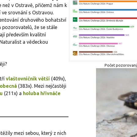
ce než v Ostravě, přičemž nám k
 ve srovnání s Ostravou.
mentování druhového bohatství
 pozorovatelů, že se stále
ají především kvalitní
iNaturalist a vědeckou
ěji?
Počet pozorovanýc
tří
vlaštovničník větší
(409x),
 obecná
(383x). Mezi nejčastěji
ou
(211x) a
holuba hřivnáče
utěžily mezi sebou, který z nich