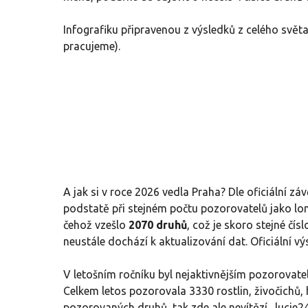
Infografiku připravenou z výsledků z celého svět
pracujeme).
A jak si v roce 2026 vedla Praha? Dle oficiální záv
podstatě při stejném počtu pozorovatelů jako lon
čehož vzešlo
2070 druhů
, což je skoro stejné čís
neustále dochází k aktualizování dat. Oficiální 
V letošním ročníku byl nejaktivnějším pozorovate
Celkem letos pozorovala 3330 rostlin, živočichů, 
pozorovaných druhů, tak zde ale nevítězí „lucie24